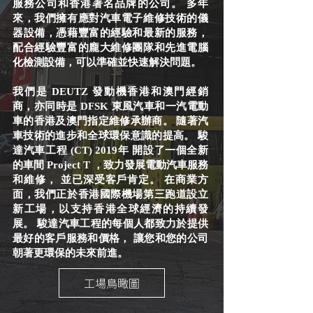
服務公司和香港著名品牌的公司。 多年
來，我們擁有應對汽車電子維修技術的儀
器設備，憑藉豐富的經驗和最新的服務，
配合經驗豐富的龐大維修團隊和先進電腦
化檢測設備，可以準確並快速解決問題。
我們是 DEUTZ 發動機香港和澳門經銷
商，亦同時是 DFSK 東風汽車和一汽電動
車的香港及澳門指定維修承辦商。 隨著汽
車技術的進步和全球環保意識的提高。 駿
達汽車工程 (CT) 2019年 開設了一個全新
的車間 Project T ，致力發展電動汽車服務
和維修， 並已深受客戶肯定。 在商業方
面，我們正於香港國際機場第三跑道設立
新工場，以支持香港全球經濟的持續發
展。 駿達汽車工程的每個人都致力於提供
最好的客戶服務和價格， 讓您和您的公司
朝著更環保的未來前進。
工場鳥瞰圖